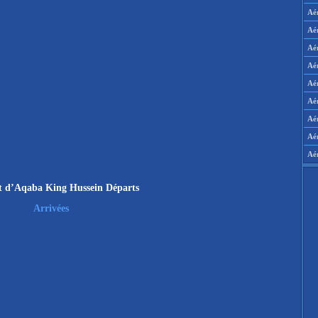
Aé
Aé
Aé
Aé
Aér
Aér
Aé
Aé
Aé
t d’Aqaba King Hussein Départs
Arrivées