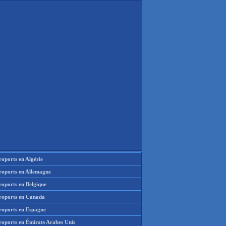
oports en Algérie
roports en Allemagne
roports en Belgique
roports en Canada
roports en Espagne
roports en Émirats Arabes Unis