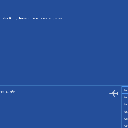
qaba King Hussein Départs en temps réel
Aér
emps réel
Aé
Aé
Aé
Aé
Aé