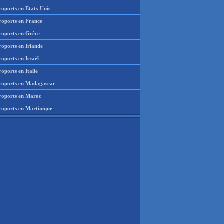
roports en États-Unis
roports en France
roports en Grèce
roports en Irlande
oports en Israël
oports en Italie
roports en Madagascar
roports en Maroc
roports en Martinique