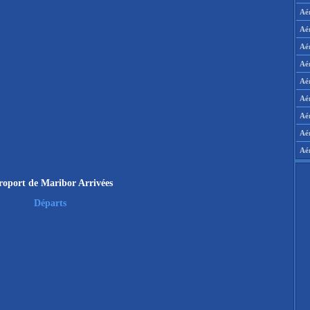
Aé
Aé
Aé
Aé
Aér
Aér
Aé
Aé
Aé
roport de Maribor Arrivées
Départs