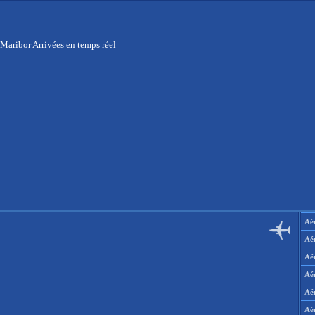
Maribor Arrivées en temps réel
Aér
Aé
Aé
Aé
Aé
Aé