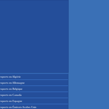
oports en Algérie
roports en Allemagne
roports en Belgique
roports en Canada
roports en Espagne
roports en Émirats Arabes Unis