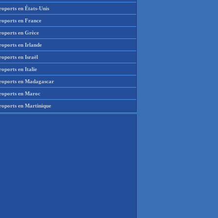
roports en États-Unis
roports en France
roports en Grèce
roports en Irlande
oports en Israël
oports en Italie
roports en Madagascar
roports en Maroc
roports en Martinique