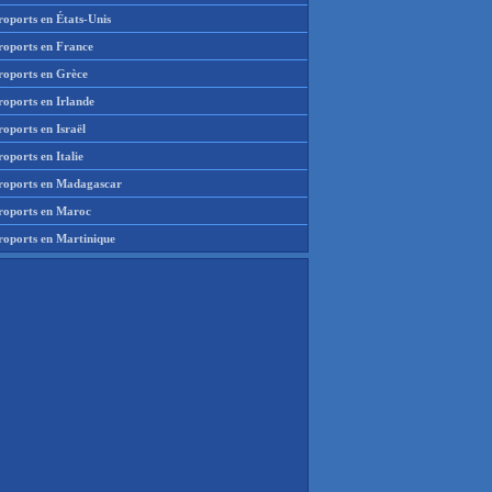
roports en États-Unis
roports en France
roports en Grèce
roports en Irlande
oports en Israël
oports en Italie
roports en Madagascar
roports en Maroc
roports en Martinique