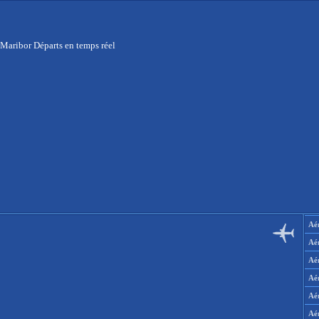
 Maribor Départs en temps réel
Aér
Aé
Aé
Aé
Aé
Aé