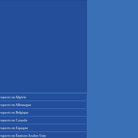
oports en Algérie
roports en Allemagne
roports en Belgique
roports en Canada
roports en Espagne
roports en Émirats Arabes Unis