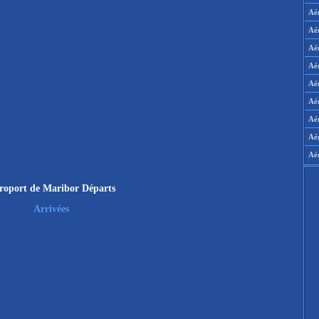
Aé
Aé
Aé
Aé
Aér
Aér
Aé
Aé
Aé
roport de Maribor Départs
Arrivées