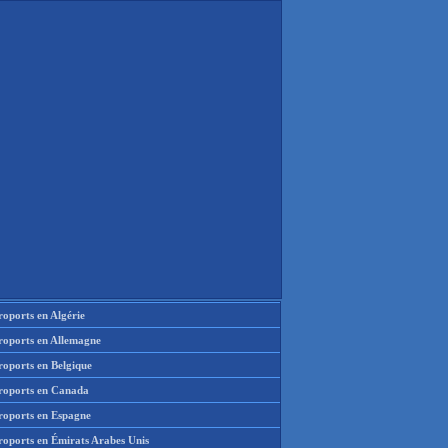
oports en Algérie
roports en Allemagne
roports en Belgique
roports en Canada
roports en Espagne
roports en Émirats Arabes Unis