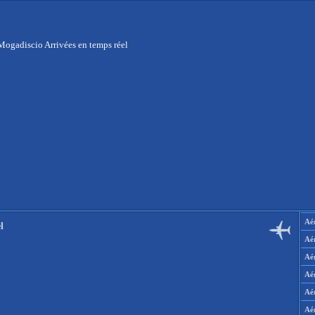
Mogadiscio Arrivées en temps réel
Aér
l
Aé
Aé
Aé
Aé
Aé