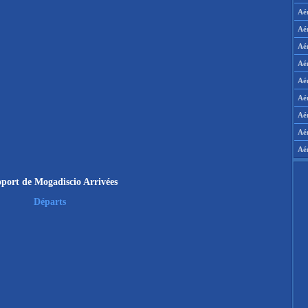
Aé
Aé
Aé
Aé
Aér
Aér
Aé
Aé
Aé
port de Mogadiscio Arrivées
Départs