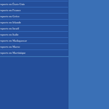
roports en États-Unis
roports en France
roports en Grèce
roports en Irlande
oports en Israël
oports en Italie
roports en Madagascar
roports en Maroc
roports en Martinique