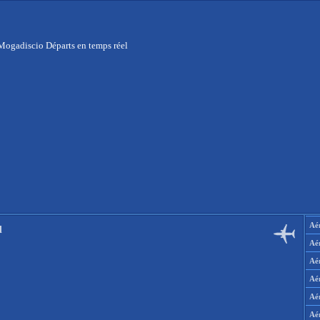
Mogadiscio Départs en temps réel
Aér
l
Aé
Aé
Aé
Aé
Aé