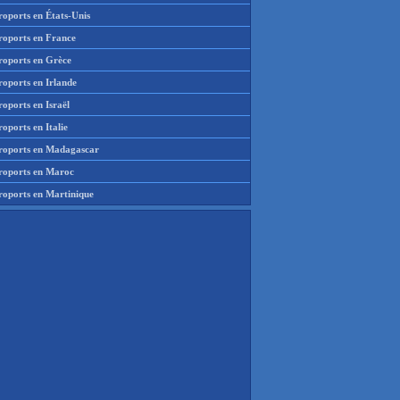
roports en États-Unis
roports en France
roports en Grèce
roports en Irlande
oports en Israël
oports en Italie
roports en Madagascar
roports en Maroc
roports en Martinique