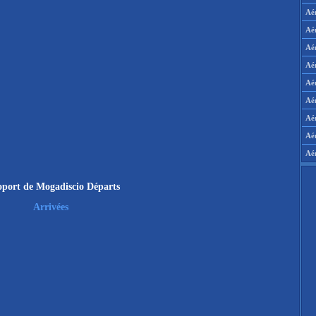
Aé
Aé
Aé
Aé
Aér
Aér
Aé
Aé
Aé
oport de Mogadiscio Départs
Arrivées