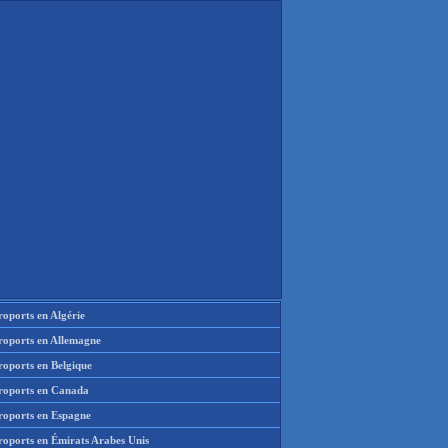
oports en Algérie
roports en Allemagne
roports en Belgique
roports en Canada
roports en Espagne
roports en Émirats Arabes Unis