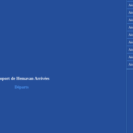
Aé
Aé
Aé
Aé
Aér
Aér
Aé
Aé
Aé
oport de Hemavan Arrivées
Départs