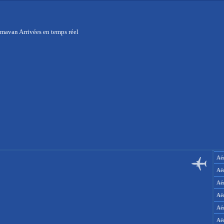
mavan Arrivées en temps réel
Aér
Aé
Aé
Aé
Aé
Aé