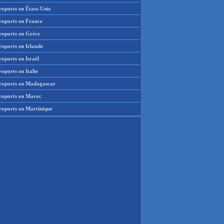
roports en États-Unis
roports en France
roports en Grèce
roports en Irlande
oports en Israël
oports en Italie
roports en Madagascar
roports en Maroc
roports en Martinique