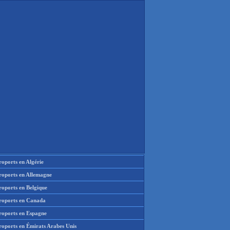
oports en Algérie
roports en Allemagne
roports en Belgique
roports en Canada
roports en Espagne
roports en Émirats Arabes Unis