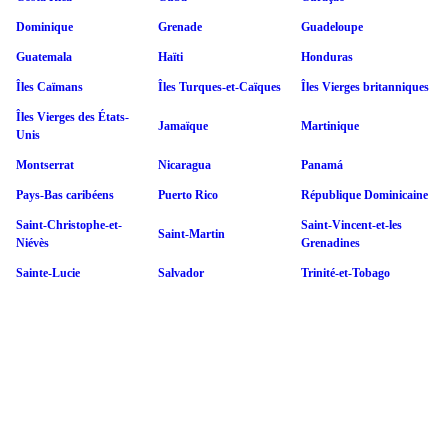
Dominique
Grenade
Guadeloupe
Guatemala
Haïti
Honduras
Îles Caïmans
Îles Turques-et-Caïques
Îles Vierges britanniques
Îles Vierges des États-
Jamaïque
Martinique
Unis
Montserrat
Nicaragua
Panamá
Pays-Bas caribéens
Puerto Rico
République Dominicaine
Saint-Christophe-et-
Saint-Vincent-et-les
Saint-Martin
Niévès
Grenadines
Sainte-Lucie
Salvador
Trinité-et-Tobago