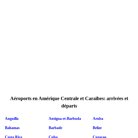
Aéroports en Amérique Centrale et Caraïbes: arrivées et
départs
Anguilla
Antigua-et-Barbuda
Aruba
Bahamas
Barbade
Belize
Costa Rica
Cuba
Curaçao